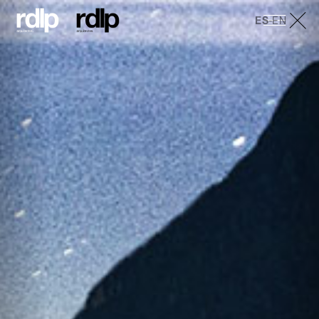
ES
-
EN