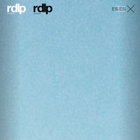
ES
-
EN