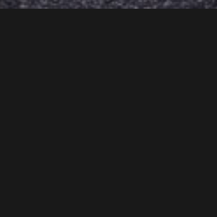
Compartir
Proyecto
Estadia es un conjunto de usos mixtos, que incluye
vivienda vertical y comercio, y tiene una importante
cercanía a algunos de los principales pulmones verdes
de la ciudad: el Cerro de la Silla y el Bosque la Pastora. A
sus alrededores se encuentra también el estadio BBVA
Bancomer, razón por la cual el proyecto obtiene este
nombre.
El proyecto de 39,735 m2 de construcción consiste en 4
torres de departamentos que albergan 272
departamentos. Con un objetivo diferenciador, la imagen
de la fachada en 2 de las torres cuenta con 12 niveles en
tono blanco y dan una apariencia de verticalidad al no
tener una huella muy grande, las otras 2 cuentan con 9
niveles con una configuración más horizontal y un
lenguaje de fachada diferente en configuración y
materialidad. Las 4 torres descansan sobre un volumen