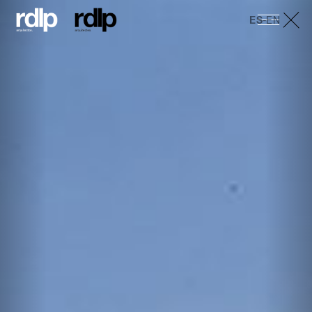
ES
-
EN