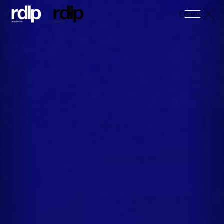
ES
-
EN