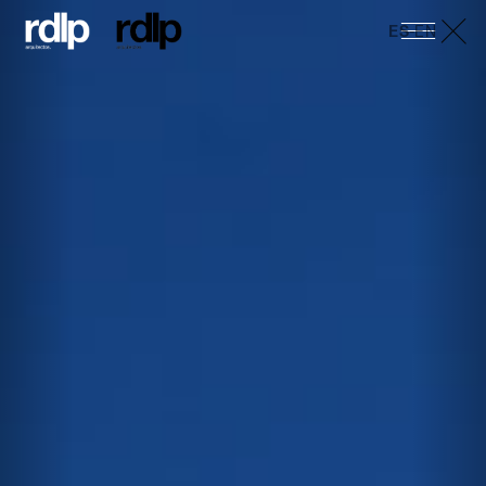
ES
-
EN