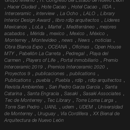
Grupo Milenio
,
H. Congreso del Estado de Nuevo León
,
Hacer Ciudad
,
Hote Cacao
,
Hotel Cacao
,
IIDA
,
Interceramic
,
interview
,
La Ocho
,
LALO
,
Library
Interior Design Award
,
libro rdlp arquitectos
,
Líderes
Mexicanos
,
LoLa
,
Martel
,
Mediterráneo
,
mejores
acabados
,
Mérida
,
mexico
,
Mexico
,
México
,
Monterrey
,
Montevideo
,
news
,
News
,
noticias
,
Obra Blanca Expo
,
OCEANA
,
Oficinas
,
Open House
MTY
,
Pabellón La Carreta
,
Pedregal
,
Playa del
Carmen
,
Players of Life
,
Portal inmobiliario
,
Premio
Interceramic 2019
,
Premios Interceramic 2020
,
Proyectos 9
,
publicaciones
,
publications
,
Publications
,
puebla
,
Puebla
,
rdlp
,
rdlp arquitectos
,
Revista Ambientes
,
San Pedro Garza García
,
Santa
Catarina
,
Santa Engracia
,
Sasaki
,
Sasaki Associates
,
Tec de Monterrey
,
Tec Library
,
Torre Loma Larga
,
Torre San Pedro
,
UANL
,
udem
,
UDEM
,
Universidad
de Monterrey
,
Uruguay
,
Vía Cordillera
,
XX Bienal de
Arquitectura de Nuevo León