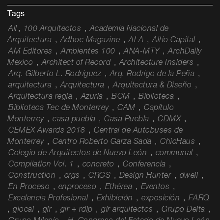
Tags
All
,
100 Arquitectos
,
Academia Nacional de
Arquitectura
,
Adhoc Magazine
,
ALA
,
Altio Capital
,
AM Editores
,
Ambientes 100
,
ANA-MTY
,
ArchDaily
Mexico
,
Architect of Record
,
Architecture Insiders
,
Arq. Gilberto L. Rodríguez
,
Arq. Rodrigo de la Peña
,
arquitectura
,
Arquitectura
,
Arquitectura & Diseño
,
Arquitectura regia
,
Azuria
,
BCM
,
Biblioteca
,
Biblioteca Tec de Monterrey
,
CAM
,
Capítulo
Monterrey
,
casa puebla
,
Casa Puebla
,
CDMX
,
CEMEX Awards 2018
,
Central de Autobuses de
Monterrey
,
Centro Roberto Garza Sada
,
ChicHaus
,
Colegio de Arquitectos de Nuevo León
,
communal
,
Compilation Vol. 1
,
concreto
,
Conferencia
,
Construction
,
crgs
,
CRGS
,
Design Hunter
,
dwell
,
En Proceso
,
enproceso
,
Ethérea
,
Eventos
,
Excelencia Profesional
,
Exhibición
,
exposición
,
FARQ
,
glocal
,
glr
,
glr + rdlp
,
glr arquitectos
,
Grupo Delta
,