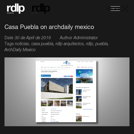
ES
-
EN
Casa Puebla on archdaily mexico
Date
30 de April de 2019
Author
Administrator
Tags
noticias, casa puebla, rdlp arquitectos, rdlp, puebla,
ArchDaily Mexico